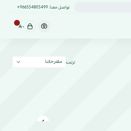
تواصل معنا:
+966554805499
٠
٠
ترتيب