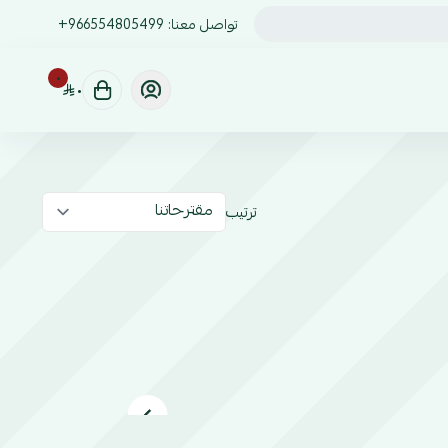
تواصل معنا:
+966554805499
٠
٠
ترتيب