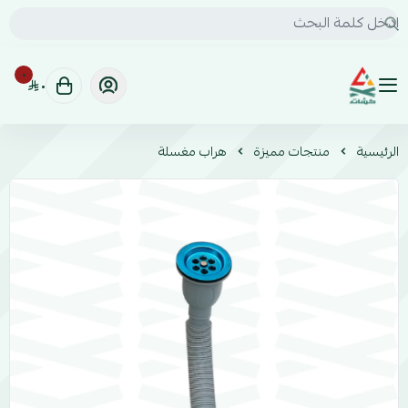
٠
٠
كشات | KSHAT للخدمات السيارات البرية
الرئيسية
منتجات مميزة
هراب مغسلة