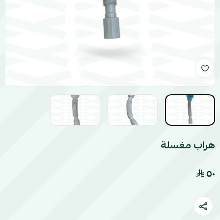
هراب مغسلة
٥٠