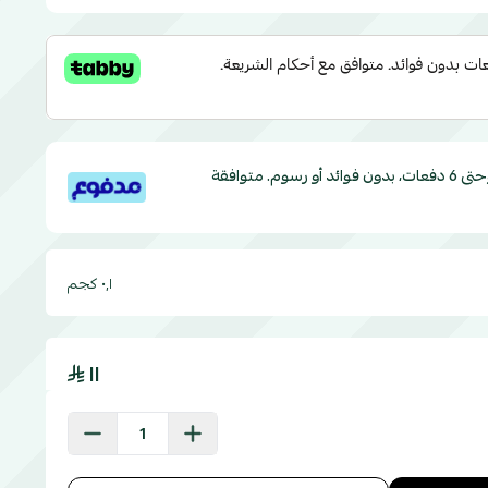
قسم دفعاتك بطريقة ميسرة إلى 4 وحتى 6 دفعات، بدون فوائد أو رسوم. متوافقة
٠٫١ كجم
١١