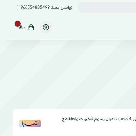
تواصل معنا:
+966554805499
٠
٠
ى
4
دفعات بدون رسوم تأخير، متوافقة مع