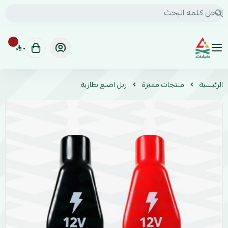
٠
٠
كشات | KSHAT للخدمات السيارات البرية
الرئيسية
منتجات مميزة
ربل اصبع بطارية